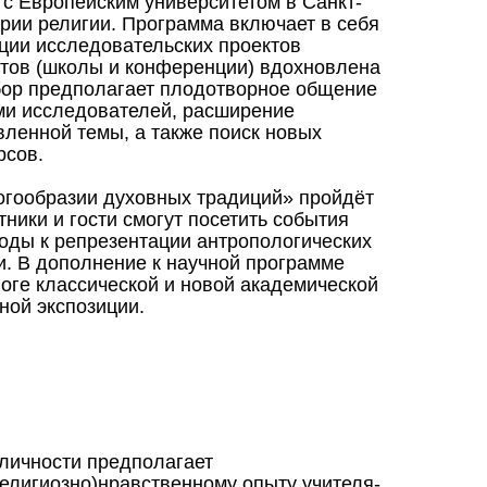
с Европейским университетом в Санкт-
рии религии. Программа включает в себя
ции исследовательских проектов
тов (школы и конференции) вдохновлена
ыбор предполагает плодотворное общение
ми исследователей, расширение
вленной темы, а также поиск новых
рсов.
гообразии духовных традиций» пройдёт
стники и гости смогут посетить события
ходы к репрезентации антропологических
и. В дополнение к научной программе
оге классической и новой академической
ной экспозиции.
 личности предполагает
елигиозно)нравственному опыту учителя-