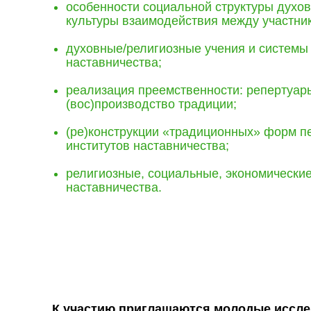
особенности социальной структуры духо
культуры взаимодействия между участни
духовные/религиозные учения и системы
наставничества;
реализация преемственности: репертуары
(вос)производство традиции;
(ре)конструкции «традиционных» форм п
институтов наставничества;
религиозные, социальные, экономические
наставничества.
К участию приглашаются молодые исслед