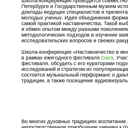
Школа-конференция проводится совместно 
Петербурге и Государственным музеем исто
доклады ведущих специалистов и презента
молодых ученых. Идея объединения форма
самой практикой наставничества. Такой в
и обмен опытом между разными поколения
методологических подходов в изучении зая
исследовательских вопросов и свежих раку
Школа-конференция «Наставничество в мно
в рамках ежегодного фестиваля
Daira
. Уча
фестиваля, обсудить с его кураторами под
исследований и стратегии их популяризаци
состоится музыкальный перформанс о диал
традиции, а также посещение аудиовизуаль
Во многих духовных традициях воспитание
непосредственное приобщение ученика к (р