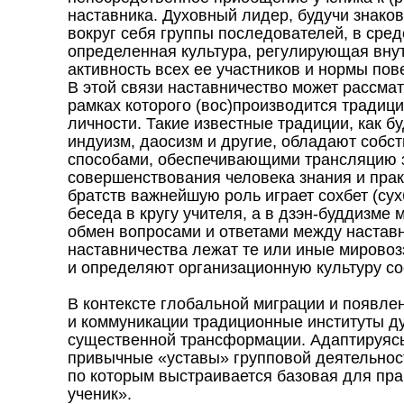
наставника. Духовный лидер, будучи знако
вокруг себя группы последователей, в сре
определенная культура, регулирующая вну
активность всех ее участников и нормы пов
В этой связи наставничество может рассмат
рамках которого (вос)производится традиц
личности. Такие известные традиции, как бу
индуизм, даосизм и другие, обладают соб
способами, обеспечивающими трансляцию 
совершенствования человека знания и практ
братств важнейшую роль играет сохбет (су
беседа в кругу учителя, а в дзэн-буддизм
обмен вопросами и ответами между наставн
наставничества лежат те или иные мирово
и определяют организационную культуру с
В контексте глобальной миграции и появле
и коммуникации традиционные институты д
существенной трансформации. Адаптируясь
привычные «уставы» групповой деятельнос
по которым выстраивается базовая для прак
ученик».