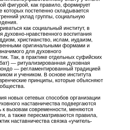
вой фигурой, как правило, формирует
де которых постепенно складывается
тренний уклад группы, социальную
едения.
риваться как социальный институт, в
ия духовно-нравственного воспитания
ддизм, христианство, ислам, иудаизм,
ственными оригинальными формами и
значимого для духовного
ик. Так, в практике отдельных суфийских
хбат) — ритуализированная духовная
е мондо — регламентированный традицией
иком и учеником. В основе института
ззренческие принципы, которые объясняют
ообщества.
ния новых сетевых способов организации
уховного наставничества подвергаются
 к вызовам современности, меняются
ти, а также пересматриваются правила,
тик наставничества связка «учитель-