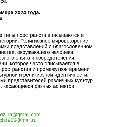
се.
мере 2024 года.
а
е типы пространств вписываются в
атегорий. Религиозное мировоззрение
амки представлений о благословенном,
анства, окружающего человека,
озного опыта и сосредоточения
ни, которое часто описывается в
пространства и промежутков времени
турной и религиозной идентичности,
ми представителей различных культур.
и, касающиеся разных аспектов
gozina@gmail.com
ach1905@mail.ru