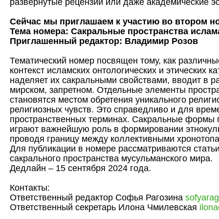
развернутые рецензии или даже академические эс
Сейчас мы приглашаем к участию во втором но
Тема номера: Сакральные пространства ислам
Приглашенный редактор: Владимир Розов
Тематический номер посвящен тому, как различны
контекст исламских онтологических и этических к
наделяет их сакральными свойствами, вводит в р
мирском, запретном. Отдельные элементы простр
становятся местом обретения уникального религи
религиозных чувств. Это справедливо и для време
пространственных терминах. Сакральные формы 
играют важнейшую роль в формировании этнокуль
проводя границу между коллективными хронотопа
Для публикации в номере рассматриваются стать
сакрального пространства мусульманского мира.
Дедлайн – 15 сентября 2024 года.
Контакты:
© 2017-2026 Al Maqam
Ответственный редактор Софья Рагозина
sofyara
St. Petersburg, Russia
Ответственный секретарь Илона Чмилевская
ilon