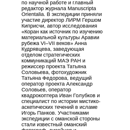
по научной работе и главный
редактор журнала Manuscripta
Orientalia. В экспедиции приняли
участие директор ЛИРМ Гершом
Киприсчи, автор исследования
«Коран как источник по изучению
материальной культуры Аравии
рубежа VI–VII веков» Анна
Кудрявцева, заведующая
отделом стратегических
© 2017-2026 Al Maqam
St. Petersburg, Russia
коммуникаций МАЭ РАН и
режиссер проекта Татьяна
Соловьева, фотохудожник
Татьяна Федорова, ведущий
оператор проекта Александр
Соловьев, оператор
квадрокоптера Иван Голубков и
специалист по истории мистико-
аскетических течений в исламе
Игорь Панков. Участниками
экспедиции с оманской стороны
стали известный оманский