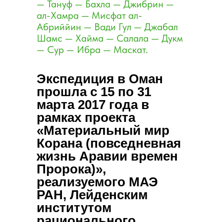
— Тануф — Бахла — Джибрин —
ал-Хамра — Мисфат ал-
Абриййин — Вади Гул — Джабал
Шамс — Хайма — Салала — Дукм
— Сур — Ибра — Маскат.
Экспедиция в Оман
прошла с 15 по 31
марта 2017 года в
рамках проекта
«Материальный мир
Корана (повседневная
жизнь Аравии времен
Пророка)»,
реализуемого МАЭ
РАН, Лейденским
институтом
рационального