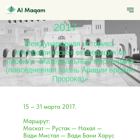
Al Maqam
Академическая работа/
2017
Международная историко-
этнографическая экспедиция по
проекту «Материальный мир Корана
(повседневная жизнь Аравии времен
Пророка)»
15 – 31 марта 2017.
Маршрут:
Маскат — Рустак — Нахал —
Вади Мистал — Вади Бани Харус